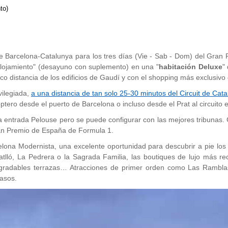
to)
de Barcelona-Catalunya para los tres días (Vie - Sab - Dom) del Gran
lojamiento" (desayuno con suplemento) en una "
habitación Deluxe
"
co distancia de los edificios de Gaudí y con el shopping más exclusivo
vilegiada,
a una distancia de tan solo 25-30 minutos del Circuit de C
ptero desde el puerto de Barcelona o incluso desde el Prat al circuito
a entrada Pelouse pero se puede configurar con las mejores tribunas.
n Premio de España de Formula 1.
celona Modernista, una excelente oportunidad para descubrir a pie los
lló, La Pedrera o la Sagrada Familia, las boutiques de lujo más rec
radables terrazas… Atracciones de primer orden como Las Ramblas y 
pasos.