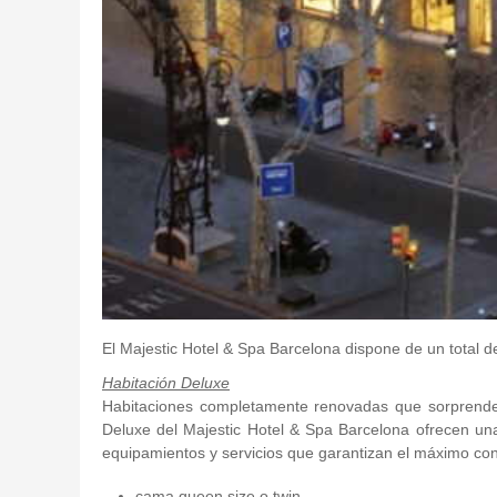
El Majestic Hotel & Spa Barcelona dispone de un total 
Habitación Deluxe
Habitaciones completamente renovadas que sorprenden 
Deluxe del Majestic Hotel & Spa Barcelona ofrecen un
equipamientos y servicios que garantizan el máximo co
cama queen size o twin