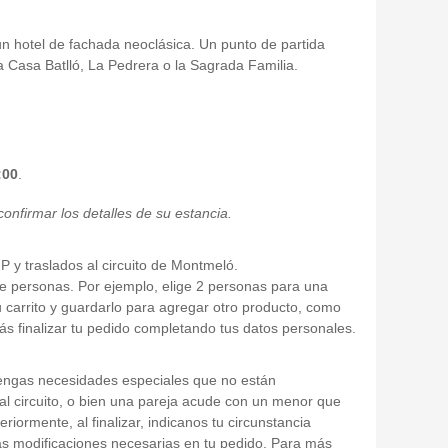
un hotel de fachada neoclásica. Un punto de partida
 Casa Batlló, La Pedrera o la Sagrada Familia.
:00
.
onfirmar los detalles de su estancia.
P y traslados al circuito de Montmeló.
 de personas. Por ejemplo, elige 2 personas para una
u carrito y guardarlo para agregar otro producto, como
rás finalizar tu pedido completando tus datos personales.
tengas necesidades especiales que no están
al circuito, o bien una pareja acude con un menor que
riormente, al finalizar, indicanos tu circunstancia
las modificaciones necesarias en tu pedido. Para más