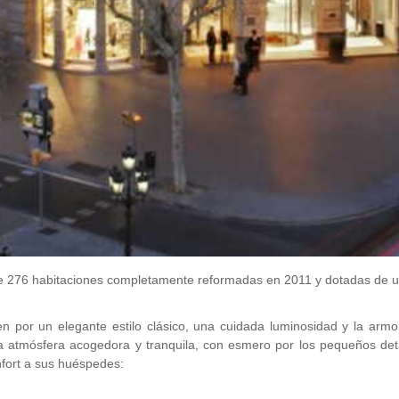
de 276 habitaciones completamente reformadas en 2011 y dotadas de un 
por un elegante estilo clásico, una cuidada luminosidad y la armoní
a atmósfera acogedora y tranquila, con esmero por los pequeños deta
nfort a sus huéspedes: