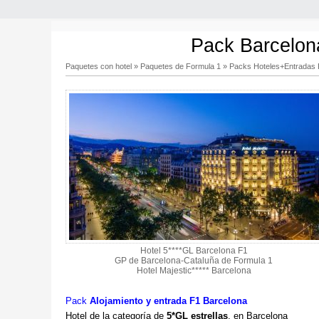
Pack Barcelona
Paquetes con hotel
»
Paquetes de Formula 1
»
Packs Hoteles+Entradas 
Hotel 5****GL Barcelona F1
GP de Barcelona-Cataluña de Formula 1
Hotel Majestic***** Barcelona
Pack
Alojamiento y entrada F1 Barcelona
Hotel de la categoría de
5*GL estrellas
, en Barcelona