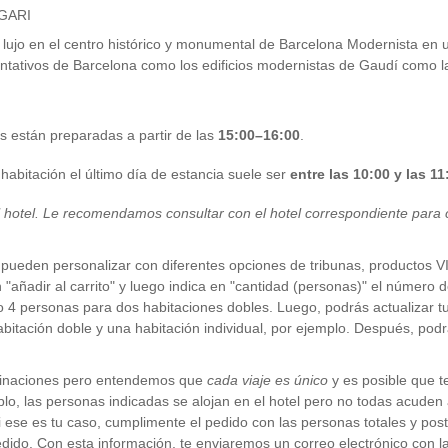
LGARI
an lujo en el centro histórico y monumental de Barcelona Modernista en 
entativos de Barcelona como los edificios modernistas de Gaudí como la
 están preparadas a partir de las
15:00–16:00
.
abitación el último día de estancia suele ser
entre las 10:00 y las 11
l hotel. Le recomendamos consultar con el hotel correspondiente para c
pueden personalizar con diferentes opciones de tribunas, productos VI
n "añadir al carrito" y luego indica en "cantidad (personas)" el número
 o 4 personas para dos habitaciones dobles. Luego, podrás actualizar t
abitación doble y una habitación individual, por ejemplo. Después, pod
binaciones pero entendemos que
cada viaje es único
y es posible que 
o, las personas indicadas se alojan en el hotel pero no todas acuden 
Si ese es tu caso, cumplimente el pedido con las personas totales y poste
edido. Con esta información, te enviaremos un correo electrónico con 