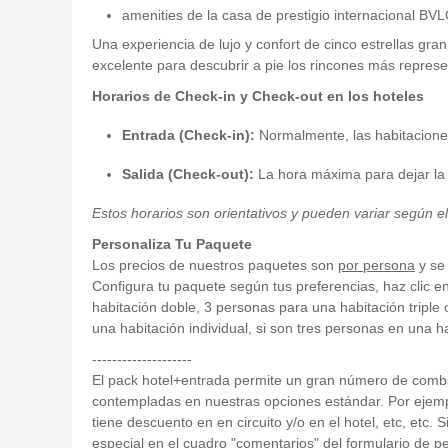
amenities de la casa de prestigio internacional BV
Una experiencia de lujo y confort de cinco estrellas gr
excelente para descubrir a pie los rincones más repres
Horarios de Check-in y Check-out en los hoteles
Entrada (Check-in):
Normalmente, las habitaciones
Salida (Check-out):
La hora máxima para dejar la h
Estos horarios son orientativos y pueden variar según e
Personaliza Tu Paquete
Los precios de nuestros paquetes son
por persona
y se 
Configura tu paquete según tus preferencias, haz clic e
habitación doble, 3 personas para una habitación triple
una habitación individual, si son tres personas en una h
--------------------
El pack hotel+entrada permite un gran número de com
contempladas en nuestras opciones estándar. Por ejempl
tiene descuento en en circuito y/o en el hotel, etc, etc. 
especial en el cuadro "comentarios" del formulario de p