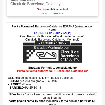
Circuit de Barcelona-Catalunya
Sin disponibilidad actual
Precio:
1119.00
EUR
Packs Formula-1
Barcelona-Catalunya ESPAÑA
(entradas con
Hotel)
12 - 13 - 14 de Junio 2026 (*)
Gran Premio de Barcelona-Cataluña de Formula-1
Circuit de Barcelona-Catalunya, Montmeló
Entradas Formula-1 con alojamiento
Punto de venta autorizado F1 Barcelona-Cataluña GP
Distancia del hotel al circuito (+/-) de los 3 destinos:
-
COSTA
(Calella-Malgrat) =35-40 min
-
LLORET
=45 min
-
BARCELONA
=25-30 min
Niños
hasta 5 años tienen acceso gratuito al circuito pero sin asiento
en las tribunas.
tarifa juvenil hasta 15 años incluidos y tarifa senior a partir de 65
años