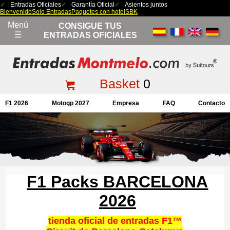
Entradas Oficiales
Garantía Oficial
Asientos juntos
Bienvenido
Solo Entradas
Paquetes con hotel
SBK
Menú
CONSIGUE TUS
☰
ENTRADAS OFICIALES
Basket
0
F1 2026
Motogp 2027
Empresa
FAQ
Contacto
F1 Packs BARCELONA
2026
tienda oficial de entradas F1™