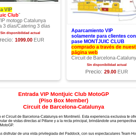
a VIP
uic Club
"
IP motogp Catalunya
a 3 días/Catering 3 días
Aparcamiento VIP
Sin disponibilidad actual
solamente para clientes con
recio:
1099.00
EUR
pase MONTJUIC CLUB
comprado a través de nuest
página web
Circuit de Barcelona-Catalun
Sin disponibilidad actual
Precio:
29.00
EUR
Entrada VIP Montjuic Club MotoGP
(Piso Box Member)
Circuit de Barcelona-Catalunya
el Circuit de Barcelona-Catalunya en Montmeló. Esta experiencia exclusiva te ofr
utar de vistas directas al Pitlane y a la recta principal, brindándote una perspectiv
 MotoGP.
ás disfrutar de una vista privilegiada del Paddock, con sus espectaculares Team Hos