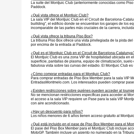
La suite del Montjuic Club (anteriormente conocidas como Piso B
Paddock.
¿Qué vista ofrece el Montjuic Club?
La sala VIP del Montjuic Club en el Circuit de Barcelona-Catalun
buillding”, el edificio donde se encuentran los garajes de los e
incomparable de las partes más cruciales de la carrera, incluidas
¿Qué vista ofrece la tribuna Piso Box?
La tribuna Piso Box ofrece una vista privilegiada de la pista de
por encima de la entrada al Paddock.
¿Qué es el Montjuic Club en el Circuit de Barcelona-Catalunya
El Montjuic Club es una zona VIP de hospitalidad ubicada en el
superficie, pantallas de plasma, equipo de climatización, suel
fabulosa vista sobre las curvas del estadio. El Montjuic Club e
¿Cómo comprar entradas para el Montjuic Club?
Para comprar entradas de Piso Box Member para la sala VIP Mont
EntradasMontmelo.com. Los interesados pueden comprar pases 
¿Existen restricciones sobre quiénes pueden acceder al loung
No se mencionan restricciones específicas para acceder al Mon
el acceso a la sala VIP requiere un Pase para la sala VIP Mont
con aire acondicionado.
¿Hay un descuento para niños?
Los niños menores de 6 años tienen acceso gratuito al Montjuic
¿Qué está incluido en el pase de Piso Box Member para el Mon
El pase del Piso Box Member para el Montjuic Club incluye acc
MotoGP. También incluye un asiento no numerado en la Tribuna Pis