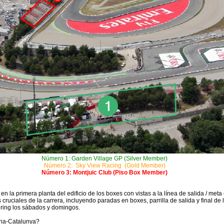
Número 1: Garden Village GP (Silver Member)
Número 2: Sky View Racing (Gold Member)
Número 3: Montjuic Club (Piso Box Member)
 la primera planta del edificio de los boxes con vistas a la línea de salida / meta
uciales de la carrera, incluyendo paradas en boxes, parrilla de salida y final de l
tering los sábados y domingos.
lona-Catalunya?