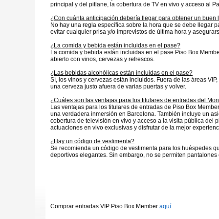
principal y del pitlane, la cobertura de TV en vivo y acceso al P
¿Con cuánta anticipación debería llegar para obtener un buen 
No hay una regla específica sobre la hora que se debe llegar 
evitar cualquier prisa y/o imprevistos de última hora y asegurars
¿La comida y bebida están incluidas en el pase?
La comida y bebida están incluidas en el pase Piso Box Member
abierto con vinos, cervezas y refrescos.
¿Las bebidas alcohólicas están incluidas en el pase?
Sí, los vinos y cervezas están incluidos. Fuera de las áreas VIP
una cerveza justo afuera de varias puertas y volver.
¿Cuáles son las ventajas para los titulares de entradas del Mon
Las ventajas para los titulares de entradas de Piso Box Member
una verdadera inmersión en Barcelona. También incluye un asient
cobertura de televisión en vivo y acceso a la visita pública del
actuaciones en vivo exclusivas y disfrutar de la mejor experien
¿Hay un código de vestimenta?
Se recomienda un código de vestimenta para los huéspedes que 
deportivos elegantes. Sin embargo, no se permiten pantalones 
Comprar entradas VIP Piso Box Member
aquí