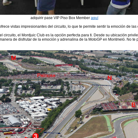
adquirir pase VIP Piso Box Member
aquí
frece vistas impresionantes del circuito, lo que te permite sentir la emoción de las
circuito, el Montjuic Club es la opción perfecta para ti. Desde su ubicación privile
or manera de disfrutar de la emoción y adrenalina de la MotoGP en Montmeló. No te p