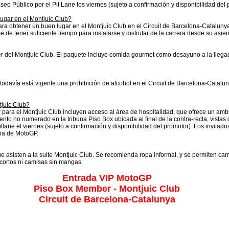
aseo Público por el Pit Lane los viernes (sujeto a confirmación y disponibilidad del 
lugar en el Montjuic Club?
para obtener un buen lugar en el Montjuic Club en el Circuit de Barcelona-Catalun
e de tener suficiente tiempo para instalarse y disfrutar de la carrera desde su asien
 del Montjuic Club. El paquete incluye comida gourmet como desayuno a la llegada
, todavía está vigente una prohibición de alcohol en el Circuit de Barcelona-Cataluny
tjuic Club?
 para el Montjuic Club incluyen acceso al área de hospitalidad, que ofrece un amb
o no numerado en la tribuna Piso Box ubicada al final de la contra-recta, vistas de
 pitlane el viernes (sujeto a confirmación y disponibilidad del promotor). Los invit
cia de MotoGP.
asisten a la suite Montjuic Club. Se recomienda ropa informal, y se permiten cam
cortos ni camisas sin mangas.
Entrada VIP MotoGP
Piso Box Member - Montjuic Club
Circuit de Barcelona-Catalunya