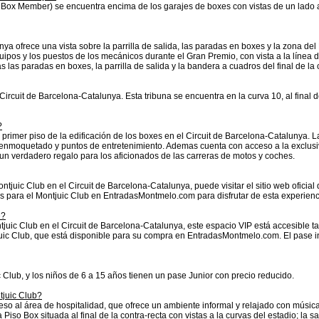
ox Member) se encuentra encima de los garajes de boxes con vistas de un lado a la 
ya ofrece una vista sobre la parrilla de salida, las paradas en boxes y la zona del
quipos y los puestos de los mecánicos durante el Gran Premio, con vista a la línea d
 las paradas en boxes, la parrilla de salida y la bandera a cuadros del final de la 
l Circuit de Barcelona-Catalunya. Esta tribuna se encuentra en la curva 10, al final
?
 primer piso de la edificación de los boxes en el Circuit de Barcelona-Catalunya. 
o enmoquetado y puntos de entretenimiento. Ademas cuenta con acceso a la exclusiva
s un verdadero regalo para los aficionados de las carreras de motos y coches.
juic Club en el Circuit de Barcelona-Catalunya, puede visitar el sitio web oficial
para el Montjuic Club en EntradasMontmelo.com para disfrutar de esta experien
e?
tjuic Club en el Circuit de Barcelona-Catalunya, este espacio VIP está accesible 
juic Club, que está disponible para su compra en EntradasMontmelo.com. El pase in
 Club, y los niños de 6 a 15 años tienen un pase Junior con precio reducido.
tjuic Club?
eso al área de hospitalidad, que ofrece un ambiente informal y relajado con músi
o Box situada al final de la contra-recta con vistas a la curvas del estadio; la sa