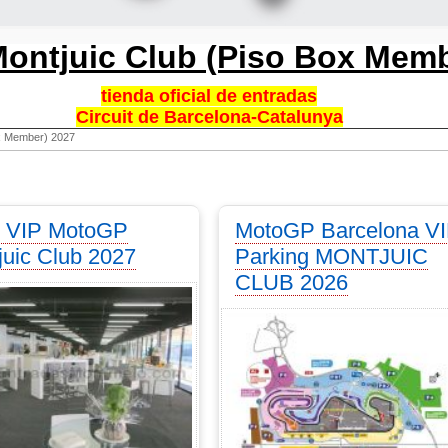
ontjuic Club (Piso Box Memb
tienda oficial de entradas
Circuit de Barcelona-Catalunya
x Member) 2027
 VIP MotoGP
MotoGP Barcelona V
juic Club 2027
Parking MONTJUIC
CLUB 2026