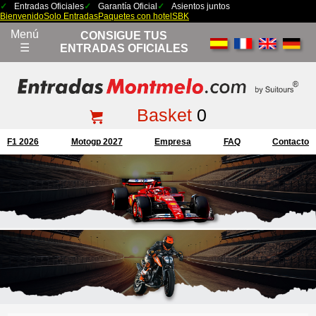
Entradas Oficiales
Garantía Oficial
Asientos juntos
Bienvenido
Solo Entradas
Paquetes con hotel
SBK
Menú
CONSIGUE TUS
☰
ENTRADAS OFICIALES
Basket
0
F1 2026
Motogp 2027
Empresa
FAQ
Contacto