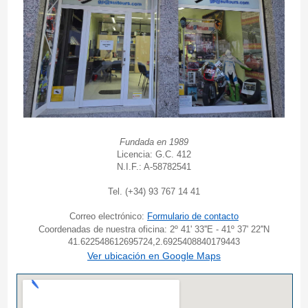
Fundada en 1989
Licencia: G.C. 412
N.I.F.: A-58782541
Tel. (+34) 93 767 14 41
Correo electrónico:
Formulario de contacto
Coordenadas de nuestra oficina: 2º 41' 33''E - 41º 37' 22''N
41.622548612695724,2.6925408840179443
Ver ubicación en Google Maps