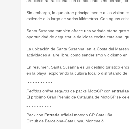
arquitectura tradicional con comodidades modernas, ofre
Sin embargo, lo que atrae principalmente a los visita
extiende a lo largo de varios kilómetros. Con aguas cris
Santa Susanna también ofrece una variada oferta gastro
oportunidad de degustar la deliciosa cocina catalana, qu
La ubicación de Santa Susanna, en la Costa del Maresme,
actividades al aire libre, como senderismo y ciclismo 
En resumen, Santa Susanna es un destino turístico enc
en la playa, explorando la cultura local o disfrutando de
- - - - - - - - - -
Pedidos online seguros
de packs MotoGP con
entradas 
El próximo Gran Premio de Cataluña de MotoGP se celeb
- - - - - - - - - -
Pack con
Entrada oficial
motogp GP Cataluña
Circuit de Barcelona-Catalunya, Montmeló