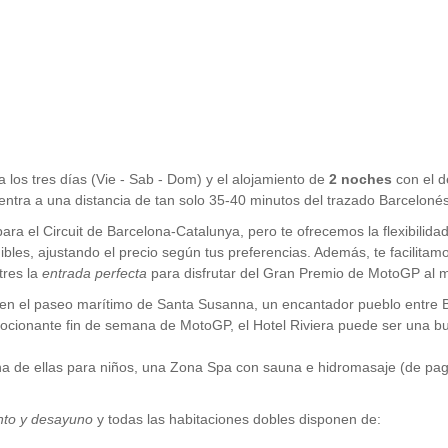
a los tres días (Vie - Sab - Dom) y el alojamiento de
2 noches
con el d
ntra a una distancia de tan solo 35-40 minutos del trazado Barceloné
ra el Circuit de Barcelona-Catalunya, pero te ofrecemos la flexibilidad
nibles, ajustando el precio según tus preferencias. Además, te facilita
tres la
entrada perfecta
para disfrutar del Gran Premio de MotoGP al 
 en el paseo marítimo de Santa Susanna, un encantador pueblo entre Ba
ocionante fin de semana de MotoGP, el Hotel Riviera puede ser una b
, una de ellas para niños, una Zona Spa con sauna e hidromasaje (de pag
nto y desayuno
y todas las habitaciones dobles disponen de: