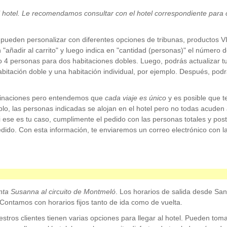
l hotel. Le recomendamos consultar con el hotel correspondiente para c
pueden personalizar con diferentes opciones de tribunas, productos VI
n "añadir al carrito" y luego indica en "cantidad (personas)" el número
 o 4 personas para dos habitaciones dobles. Luego, podrás actualizar t
abitación doble y una habitación individual, por ejemplo. Después, pod
binaciones pero entendemos que
cada viaje es único
y es posible que 
o, las personas indicadas se alojan en el hotel pero no todas acuden 
Si ese es tu caso, cumplimente el pedido con las personas totales y poste
edido. Con esta información, te enviaremos un correo electrónico con 
nta Susanna
al circuito de Montmeló
. Los horarios de salida desde Sa
 Contamos con horarios fijos tanto de ida como de vuelta.
ros clientes tienen varias opciones para llegar al hotel. Pueden tomar u