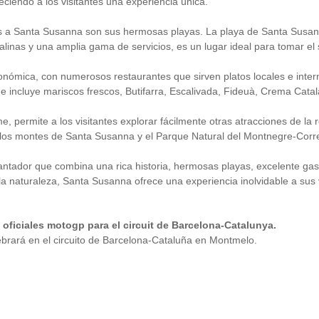
ciendo a los visitantes una experiencia única.
ntes a Santa Susanna son sus hermosas playas. La playa de Santa Susa
talinas y una amplia gama de servicios, es un lugar ideal para tomar el 
nómica, con numerosos restaurantes que sirven platos locales e intern
e incluye mariscos frescos, Butifarra, Escalivada, Fideuà, Crema Catala
 permite a los visitantes explorar fácilmente otras atracciones de la 
en los montes de Santa Susanna y el Parque Natural del Montnegre-Corr
antador que combina una rica historia, hermosas playas, excelente ga
 la naturaleza, Santa Susanna ofrece una experiencia inolvidable a sus v
oficiales motogp para el circuit de Barcelona-Catalunya.
rará en el circuito de Barcelona-Cataluña en Montmelo.