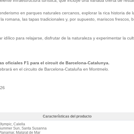
nte infraestructura turística, que incluye una variada oferta de restaur
enderismo en parques naturales cercanos, explorar la rica historia de 
la romana, las tapas tradicionales y, por supuesto, mariscos frescos, b
ílico para relajarse, disfrutar de la naturaleza y experimentar la cult
s oficiales F1 para el circuit de Barcelona-Catalunya.
brará en el circuito de Barcelona-Cataluña en Montmelo.
026
Características del producto
Top 3* / 2 noches A.D. - Características del producto
Olympic, Calella
 Summer Sun, Santa Susanna
Planamar, Malgrat de Mar