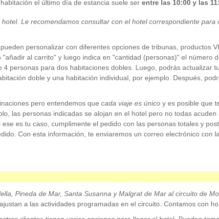
abitación el último día de estancia suele ser
entre las 10:00 y las 11
l hotel. Le recomendamos consultar con el hotel correspondiente para c
pueden personalizar con diferentes opciones de tribunas, productos VI
n "añadir al carrito" y luego indica en "cantidad (personas)" el número
 o 4 personas para dos habitaciones dobles. Luego, podrás actualizar t
abitación doble y una habitación individual, por ejemplo. Después, pod
binaciones pero entendemos que
cada viaje es único
y es posible que 
o, las personas indicadas se alojan en el hotel pero no todas acuden 
Si ese es tu caso, cumplimente el pedido con las personas totales y poste
edido. Con esta información, te enviaremos un correo electrónico con 
ella, Pineda de Mar, Santa Susanna y Malgrat de Mar
al circuito de M
justan a las actividades programadas en el circuito. Contamos con hora