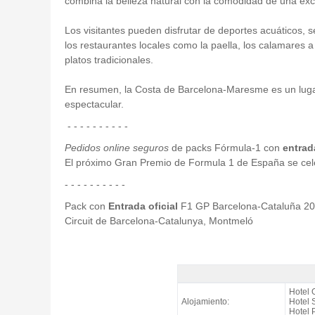
combina la belleza natural con la comodidad de una excele
Los visitantes pueden disfrutar de deportes acuáticos, s
los restaurantes locales como la paella, los calamares a 
platos tradicionales.
En resumen, la Costa de Barcelona-Maresme es un lugar id
espectacular.
- - - - - - - - - -
Pedidos online seguros
de packs Fórmula-1 con
entrada
El próximo Gran Premio de Formula 1 de España se cele
- - - - - - - - - -
Pack con
Entrada oficial
F1 GP Barcelona-Cataluña 2
Circuit de Barcelona-Catalunya, Montmeló
Pack Costa F1 Barcelona, Hoteles H
Hotel 
Alojamiento:
Hotel
Hotel 