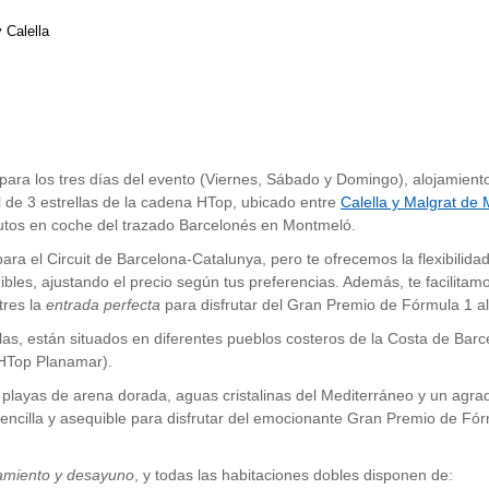
 Calella
 para los tres días del evento (Viernes, Sábado y Domingo), alojamien
de 3 estrellas de la cadena HTop, ubicado entre
Calella y Malgrat de 
utos en coche del trazado Barcelonés en Montmeló.
ra el Circuit de Barcelona-Catalunya, pero te ofrecemos la flexibilidad
nibles, ajustando el precio según tus preferencias. Además, te facilita
tres la
entrada perfecta
para disfrutar del Gran Premio de Fórmula 1 a
llas, están situados en diferentes pueblos costeros de la Costa de Ba
HTop Planamar).
ayas de arena dorada, aguas cristalinas del Mediterráneo y un agradab
n sencilla y asequible para disfrutar del emocionante Gran Premio de 
amiento y desayuno
, y todas las habitaciones dobles disponen de: