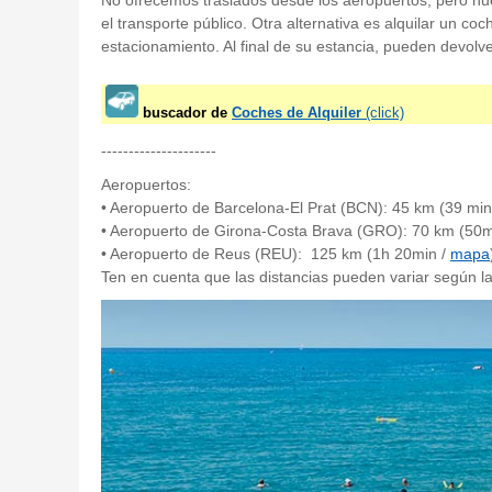
No ofrecemos traslados desde los aeropuertos, pero nuest
el transporte público. Otra alternativa es alquilar un coc
estacionamiento. Al final de su estancia, pueden devolve
buscador de
Coches de Alquiler
(click)
---------------------
Aeropuertos:
• Aeropuerto de Barcelona-El Prat (BCN): 45 km (39 min
• Aeropuerto de Girona-Costa Brava (GRO): 70 km (50m
• Aeropuerto de Reus (REU): 125 km (1h 20min /
mapa
Ten en cuenta que las distancias pueden variar según la 