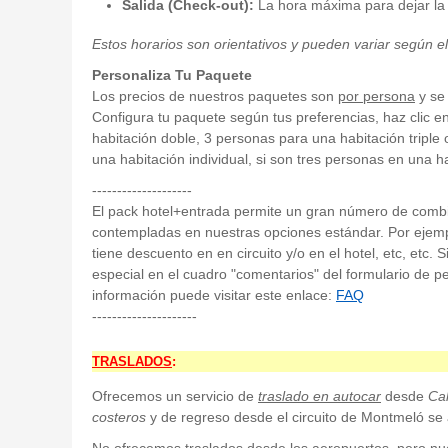
Salida (Check-out):
La hora máxima para dejar la h
Estos horarios son orientativos y pueden variar según e
Personaliza Tu Paquete
Los precios de nuestros paquetes son
por persona
y se 
Configura tu paquete según tus preferencias, haz clic e
habitación doble, 3 personas para una habitación triple
una habitación individual, si son tres personas en una h
--------------------
El pack hotel+entrada permite un gran número de com
contempladas en nuestras opciones estándar. Por ejempl
tiene descuento en en circuito y/o en el hotel, etc, etc. 
especial en el cuadro "comentarios" del formulario de p
información puede visitar este enlace:
FAQ
---------------------
TRASLADOS
:
Ofrecemos un servicio de
traslado en autocar
desde
Cal
costeros
y de regreso desde el circuito de Montmeló se a