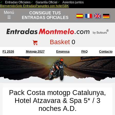
Entradas Oficiales
Garantía Oficial
Asientos juntos
Bienvenido
Solo Entradas
Paquetes con hotel
SBK
Menú
CONSIGUE TUS
☰
ENTRADAS OFICIALES
Basket
0
F1 2026
Motogp 2027
Empresa
FAQ
Contacto
Pack Costa motogp Catalunya,
Hotel Atzavara & Spa 5* / 3
noches A.D.