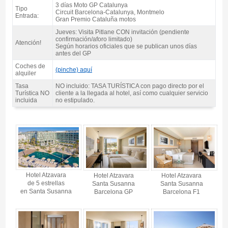
3 días Moto GP Catalunya
Tipo
Circuit Barcelona-Catalunya, Montmelo
Entrada:
Gran Premio Cataluña motos
Jueves: Visita Pitlane CON invitación (pendiente
confirmación/aforo limitado)
Atención!
Según horarios oficiales que se publican unos días
antes del GP
Coches de
(pinche) aquí
alquiler
Tasa
NO incluido: TASA TURÍSTICA con pago directo por el
Turística NO
cliente a la llegada al hotel, así como cualquier servicio
incluida
no estipulado.
Pack Costa motogp Catalunya, Hotel Atzavara & Spa 5* / 3 noches A.D. -
Gallery 4
Hotel Atzavara
Hotel Atzavara
Hotel Atzavara
de 5 estrellas
Santa Susanna
Santa Susanna
en Santa Susanna
Barcelona GP
Barcelona F1