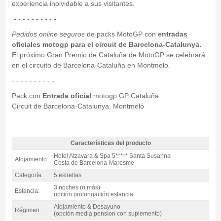
experiencia inolvidable a sus visitantes.
- - - - - - - - - -
Pedidos online seguros
de packs MotoGP con
entradas
oficiales motogp para el circuit de Barcelona-Catalunya.
El próximo Gran Premio de Cataluña de MotoGP se celebrará
en el circuito de Barcelona-Cataluña en Montmelo.
- - - - - - - - - -
Pack con
Entrada oficial
motogp GP Cataluña
Circuit de Barcelona-Catalunya, Montmeló
Características del producto
Pack Costa motogp Catalunya, Hotel Atzavara & Spa 5* / 3 noches A.D. -
Hotel Atzavara & Spa 5***** Santa Susanna
Alojamiento:
Características del producto
Costa de Barcelona-Maresme
Categoría:
5 estrellas
3 noches (o más)
Estancia:
opción prolongación estancia
Alojamiento & Desayuno
Régimen:
(opción media pensíon con suplemento)