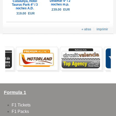
Delamar 4* / 2
Catalunya, Hotel
noches m.p.
Taurus Park 4* / 3
noches A.D.
239.00
EUR
319.00
EUR
« atras
imprimir
Formula 1
F1 Tickets
F1 Packs