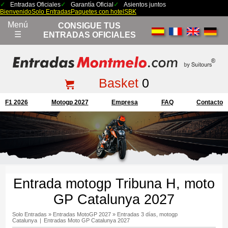
Entradas Oficiales
Garantía Oficial
Asientos juntos
Bienvenido
Solo Entradas
Paquetes con hotel
SBK
Menú
CONSIGUE TUS
☰
ENTRADAS OFICIALES
Basket
0
F1 2026
Motogp 2027
Empresa
FAQ
Contacto
Entrada motogp Tribuna H, moto
GP Catalunya 2027
Solo Entradas
»
Entradas MotoGP 2027
»
Entradas 3 días, motogp
Catalunya
|
Entradas Moto GP Catalunya 2027