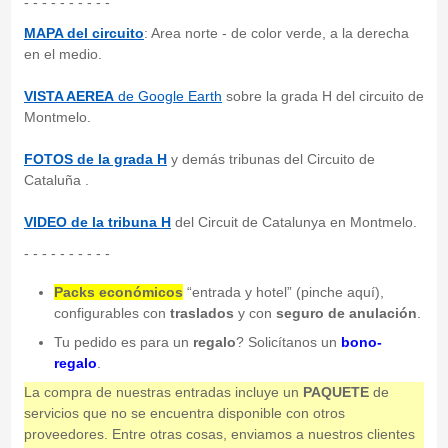
- - - - - - - - - -
MAPA del circuito
: Area norte - de color verde, a la derecha
en el medio.
VISTA AEREA
de Google Earth
sobre la grada H del circuito de
Montmelo.
FOTOS de la grada H
y demás tribunas del Circuito de
Cataluña .
VIDEO de la tribuna H
del Circuit de Catalunya en Montmelo.
- - - - - - - - - -
Packs económicos
“entrada y hotel” (pinche aquí),
configurables con
traslados
y con
seguro de anulación
.
Tu pedido es para un
regalo
? Solicítanos un
bono-
regalo
.
La compra de nuestras entradas incluye un
PAQUETE
de
servicios que no se encuentra disponible con otros
proveedores. Entre otras cosas, enviamos a nuestros clientes