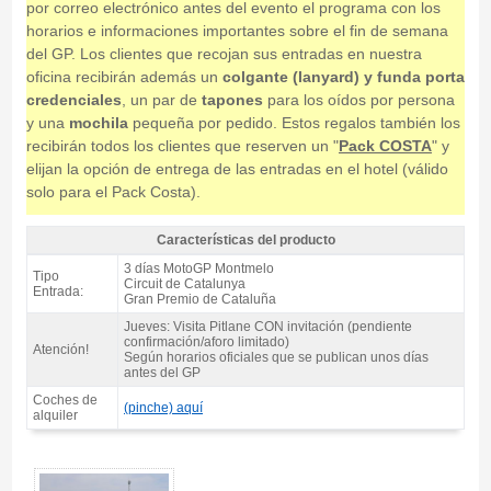
por correo electrónico antes del evento el programa con los
horarios e informaciones importantes sobre el fin de semana
del GP. Los clientes que recojan sus entradas en nuestra
oficina recibirán además un
colgante (lanyard) y funda porta
credenciales
, un par de
tapones
para los oídos por persona
y una
mochila
pequeña por pedido. Estos regalos también los
recibirán todos los clientes que reserven un "
Pack COSTA
" y
elijan la opción de entrega de las entradas en el hotel (válido
solo para el Pack Costa).
Características del producto
Entrada motogp Tribuna H, moto GP Catalunya 2027 - Características del
3 días MotoGP Montmelo
Tipo
producto
Circuit de Catalunya
Entrada:
Gran Premio de Cataluña
Jueves: Visita Pitlane CON invitación (pendiente
confirmación/aforo limitado)
Atención!
Según horarios oficiales que se publican unos días
antes del GP
Coches de
(pinche) aquí
alquiler
Entrada motogp Tribuna H, moto GP Catalunya 2027 - Gallery 4