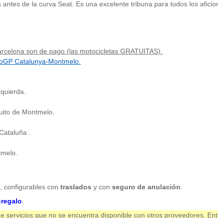
a antes de la curva Seat. Es una excelente tribuna para todos los afici
rcelona son de pago (las motocicletas GRATUITAS).
toGP Catalunya-Montmelo.
zquierda.
cuito de Montmelo.
Cataluña .
tmelo.
), configurables con
traslados
y con
seguro de anulación
.
regalo
.
e servicios que no se encuentra disponible con otros proveedores. Ent