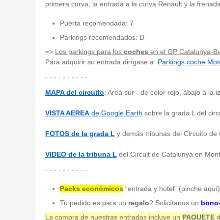
primera curva, la entrada a la curva Renault y la frenad
Puerta recomendada: 7
Parkings recomendados: D
=>
Los parkings para los
coches
en el GP Catalunya-Ba
Para adquirir su entrada dirígase a:
Parkings coche Mo
- - - - - - - - - -
MAPA del circuito
: Area sur - de color rojo, abajo a la i
VISTA AEREA
de Google Earth
sobre la grada L del cir
FOTOS de la grada L
y demás tribunas del Circuito de 
VIDEO de la tribuna L
del Circuit de Catalunya en Mon
- - - - - - - - - -
Packs económicos
“entrada y hotel” (pinche aquí
Tu pedido es para un
regalo
? Solicítanos un
bono-
La compra de nuestras entradas incluye un
PAQUETE
d