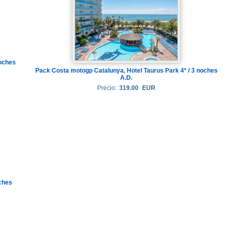
noches
Pack Costa motogp Catalunya, Hotel Taurus Park 4* / 3 noches
A.D.
Precio:
319.00
EUR
oches