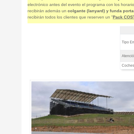
electrónico antes del evento el programa con los horari
recibirán además un
colgante (lanyard) y funda porta
recibirán todos los clientes que reserven un "
Pack COS
Entrada
Tipo En
Atenció
Coches 
Entrada motogp Tribuna L, moto GP Catalunya 2027 - Gallery 4