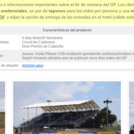
os e informaciones importantes sobre el fin de semana del GP. Los clie
 credenciales
, un par de
tapones
para los oídos por persona y una
m
TA
" y elijan la opción de entrega de las entradas en el hotel (válido sol
Características del producto
 motogp Tribuna L, moto GP Catalunya 2027 - Características del producto
3 días MotoGP Montmelo
trada:
Circuit de Catalunya
Gran Premio de Cataluña
Jueves: Visita Pitlane CON invitación (pendiente confirmación/aforo l
n!
Según horarios oficiales que se publican unos días antes del GP
de alquiler
(pinche) aquí