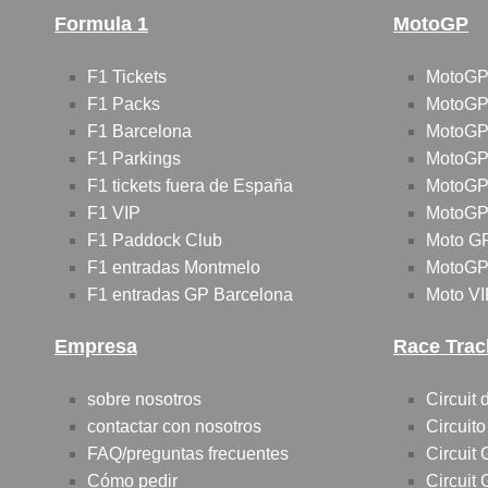
Formula 1
MotoGP
F1 Tickets
MotoGP
F1 Packs
MotoGP
F1 Barcelona
MotoGP
F1 Parkings
MotoGP
F1 tickets fuera de España
MotoGP
F1 VIP
MotoGP 
F1 Paddock Club
Moto G
F1 entradas Montmelo
MotoGP 
F1 entradas GP Barcelona
Moto VI
Empresa
Race Trac
sobre nosotros
Circuit
contactar con nosotros
Circuit
FAQ/preguntas frecuentes
Circuit
Cómo pedir
Circuit