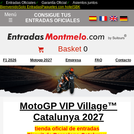
Entradas Oficiales
Garantía Oficial
Asientos juntos
Bienvenido
Solo Entradas
Paquetes con hotel
SBK
Menú
CONSIGUE TUS
☰
ENTRADAS OFICIALES
Basket
0
F1 2026
Motogp 2027
Empresa
FAQ
Contacto
MotoGP VIP Village™
Catalunya 2027
tienda oficial de entradas