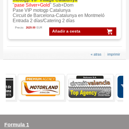
"
pase Silver+Gold
" Sab+Dom
Pase VIP motogp Catalunya
Circuit de Barcelona-Catalunya en Montmeló
Entrada 2 días/Catering 2 días
Precio:
2629.00
EUR
Añadir a cesta
« atras
imprimir
Formula 1