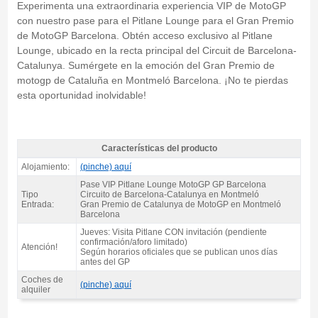
Experimenta una extraordinaria experiencia VIP de MotoGP
con nuestro pase para el Pitlane Lounge para el Gran Premio
de MotoGP Barcelona. Obtén acceso exclusivo al Pitlane
Lounge, ubicado en la recta principal del Circuit de Barcelona-
Catalunya. Sumérgete en la emoción del Gran Premio de
motogp de Cataluña en Montmeló Barcelona. ¡No te pierdas
esta oportunidad inolvidable!
Características del producto
Pase VIP MotoGP Pitlane Lounge 2027 - Características del producto
Alojamiento:
(pinche) aquí
Pase VIP Pitlane Lounge MotoGP GP Barcelona
Tipo
Circuito de Barcelona-Catalunya en Montmeló
Entrada:
Gran Premio de Catalunya de MotoGP en Montmeló
Barcelona
Jueves: Visita Pitlane CON invitación (pendiente
confirmación/aforo limitado)
Atención!
Según horarios oficiales que se publican unos días
antes del GP
Coches de
(pinche) aquí
alquiler