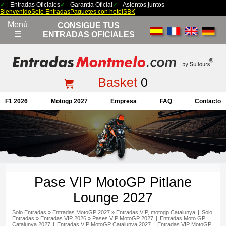
Entradas Oficiales
Garantía Oficial
Asientos juntos
Bienvenido
Solo Entradas
Paquetes con hotel
SBK
Menú
CONSIGUE TUS
☰
ENTRADAS OFICIALES
Basket
0
F1 2026
Motogp 2027
Empresa
FAQ
Contacto
Pase VIP MotoGP Pitlane
Lounge 2027
Solo Entradas
»
Entradas MotoGP 2027
»
Entradas VIP, motogp Catalunya
|
Solo
Entradas
»
Entradas VIP 2026
»
Pases VIP MotoGP 2027
|
Entradas Moto GP
Catalunya 2027
|
Entradas VIP MotoGP Catalunya 2027
|
Entradas VIP MotoGP