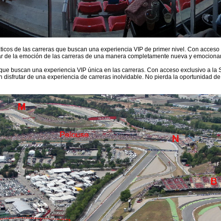
icos de las carreras que buscan una experiencia VIP de primer nivel. Con acceso
frutar de la emoción de las carreras de una manera completamente nueva y emociona
ue buscan una experiencia VIP única en las carreras. Con acceso exclusivo a la 
den disfrutar de una experiencia de carreras inolvidable. No pierda la oportunidad d