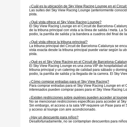
¿Cuál es la ubicación de Sky View Racing Lounge en el Circui
Las suites del Sky View Racing Lounge (anteriormente conocidas
pista.
¿Qué vista ofrece el Sky View Racing Lounge?
El Sky View Racing Lounge en el Circuit de Barcelona-Catalunya 
de la tribuna principal con vista a la línea de salida / meta. L
podio, la parrilla de salida y la bandera a cuadros del final de la
¿Qué vista ofrece la tribuna principal?
La tribuna principal del Circuit de Barcelona-Catalunya se encuen
vista exacta desde la tribuna principal puede variar según la ub
pista.
¿Qué es el Sky View Racing en el Circuit de Barcelona-Catalu
El Sky View Racing Lounge es una zona VIP de hospitalidad ubica
tribuna principal y un catering de calidad para sábado y doming
podio, la parrilla de salida y la llegada de la carrera. El Sky
¿Cómo comprar entradas para el Sky View Racing?
Para comprar entradas para el Sky View Racing Lounge en el Ci
interesados pueden comprar pases para el Sky View Racing Lo
¿Existen restricciones sobre quiénes pueden acceder al loung
No se mencionan restricciones específicas para acceder al Sky
Sin embargo, el acceso a la sala VIP requiere un Pase para el
y acceso al lounge con aire acondicionado.
¿Hay un descuento para niños?
Desafortunadamente, no se contamplan descuentos para niños