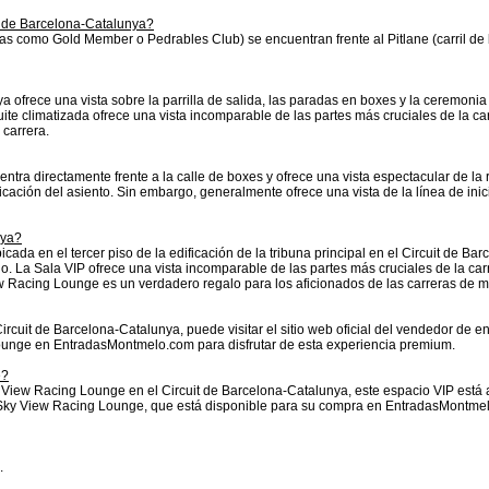
t de Barcelona-Catalunya?
 como Gold Member o Pedrables Club) se encuentran frente al Pitlane (carril de bo
ofrece una vista sobre la parrilla de salida, las paradas en boxes y la ceremonia d
a Suite climatizada ofrece una vista incomparable de las partes más cruciales de la c
 carrera.
tra directamente frente a la calle de boxes y ofrece una vista espectacular de la rec
icación del asiento. Sin embargo, generalmente ofrece una vista de la línea de inici
nya?
da en el tercer piso de la edificación de la tribuna principal en el Circuit de Bar
o. La Sala VIP ofrece una vista incomparable de las partes más cruciales de la car
 View Racing Lounge es un verdadero regalo para los aficionados de las carreras de 
rcuit de Barcelona-Catalunya, puede visitar el sitio web oficial del vendedor de
unge en EntradasMontmelo.com para disfrutar de esta experiencia premium.
e?
 View Racing Lounge en el Circuit de Barcelona-Catalunya, este espacio VIP está 
 Sky View Racing Lounge, que está disponible para su compra en EntradasMontmelo.
.