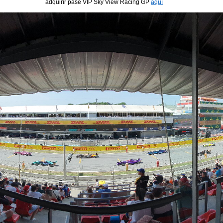
adquirir pase VIP Sky View Racing GP
aquí