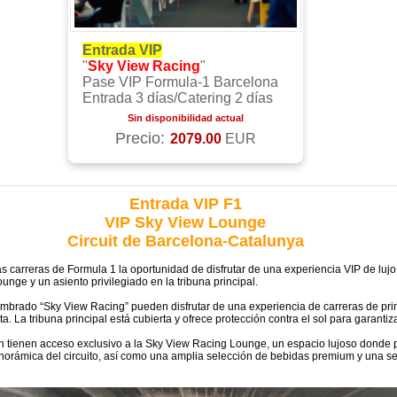
Entrada VIP
"
Sky View Racing
"
Pase VIP Formula-1 Barcelona
Entrada 3 días/Catering 2 días
Sin disponibilidad actual
Precio:
2079.00
EUR
Entrada VIP F1
VIP Sky View Lounge
Circuit de Barcelona-Catalunya
as carreras de Formula 1 la oportunidad de disfrutar de una experiencia VIP de luj
nge y un asiento privilegiado en la tribuna principal.
brado “Sky View Racing” pueden disfrutar de una experiencia de carreras de prim
ista. La tribuna principal está cubierta y ofrece protección contra el sol para garan
én tienen acceso exclusivo a la Sky View Racing Lounge, un espacio lujoso donde pu
anorámica del circuito, así como una amplia selección de bebidas premium y una s