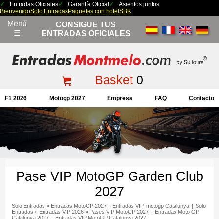
Entradas Oficiales
Garantía Oficial
Asientos juntos
Bienvenido
Solo Entradas
Paquetes con hotel
SBK
Menú
CONSIGUE TUS
☰
ENTRADAS OFICIALES
Basket
0
F1 2026
Motogp 2027
Empresa
FAQ
Contacto
Pase VIP MotoGP Garden Club
2027
Solo Entradas
»
Entradas MotoGP 2027
»
Entradas VIP, motogp Catalunya
|
Solo
Entradas
»
Entradas VIP 2026
»
Pases VIP MotoGP 2027
|
Entradas Moto GP
Catalunya 2027
|
Entradas VIP MotoGP Catalunya 2027