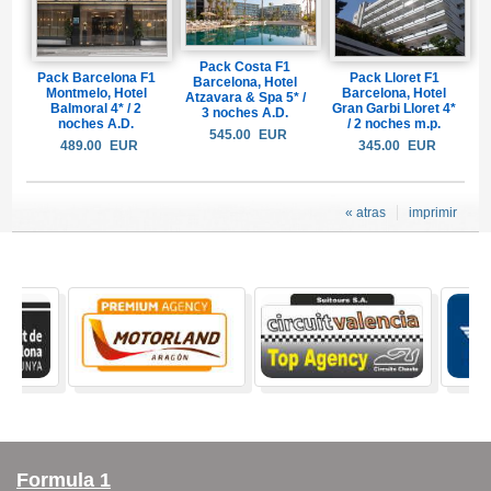
Pack Costa F1
Pack Barcelona F1
Pack Lloret F1
Barcelona, Hotel
Montmelo, Hotel
Barcelona, Hotel
Atzavara & Spa 5* /
Balmoral 4* / 2
Gran Garbi Lloret 4*
3 noches A.D.
noches A.D.
/ 2 noches m.p.
545.00
EUR
489.00
EUR
345.00
EUR
« atras
imprimir
Formula 1