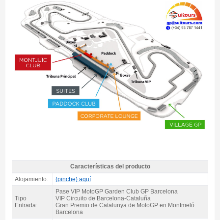
Características del producto
Pase VIP MotoGP Garden Club 2027 - Características del producto
Alojamiento:
(pinche) aquí
Pase VIP MotoGP Garden Club GP Barcelona
Tipo
VIP Circuito de Barcelona-Cataluña
Entrada:
Gran Premio de Catalunya de MotoGP en Montmeló
Barcelona