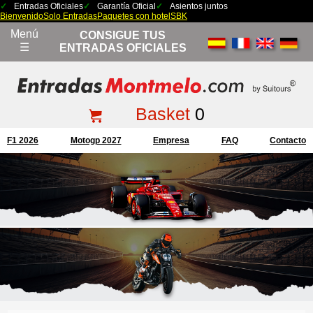
Entradas Oficiales
Garantía Oficial
Asientos juntos
Bienvenido
Solo Entradas
Paquetes con hotel
SBK
Menú
CONSIGUE TUS
☰
ENTRADAS OFICIALES
Basket
0
F1 2026
Motogp 2027
Empresa
FAQ
Contacto