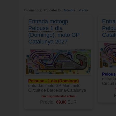
Entrada VIP
"
Pitlane Lounge
"
Pase VIP Formula-1 Barcelona
Ordenar por:
Por defecto
Nombre
Precio
Entrada 3 días/Catering 3 días
3129.00
EUR
Precio:
Entrada motogp
Entr
Pelouse 1 día
Pelo
(Domingo), moto GP
Cata
Catalunya 2027
Pelouse
entrad
Pelouse - 1 día (Domingo)
Circuit
entradas moto GP Montmelo
Circuit de Barcelona-Catalunya
P
Sin disponibilidad actual
Precio:
69.00
EUR