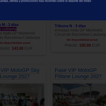
cuestas, ofertas y promociones más recientes sobre el deporte del motor.
 M - 3 días
Tribuna N - 3 días
a cubierta
entradas moto GP Montmeló
as moto GP Montmeló
Circuit de Barcelona-Cataluny
 de Barcelona-Catalunya
Sin disponibilidad actual
Sin disponibilidad actual
Precio:
105.00
EUR
recio:
143.00
EUR
 VIP MotoGP Sky
Pase VIP MotoGP
 Lounge 2027
Pitlane Lounge 2027