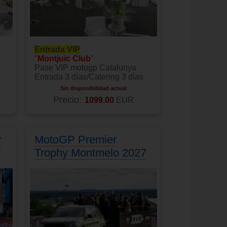
Entrada VIP
"
Montjuic Club
"
Pase VIP motogp Catalunya
Entrada 3 días/Catering 3 días
Sin disponibilidad actual
Precio:
1099.00
EUR
r
MotoGP Premier
Trophy Montmelo 2027