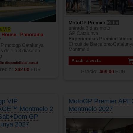
MotoGP Premier
Rider
entrada 3 días moto
a VIP
GP Catalunya
i House - Panorama
Experiencias Premier: Viern
"
Circuit de Barcelona-Cataluny
IP motogp Catalunya
Montmeló
s de 1 o 3 días/con
g
Añadir a cesta
Sin disponibilidad actual
recio:
242.00
EUR
Precio:
409.00
EUR
gp VIP
MotoGP Premier APE
AGE™ Montmelo 2
Montmelo 2027
 Sab+Dom GP
lunya 2027