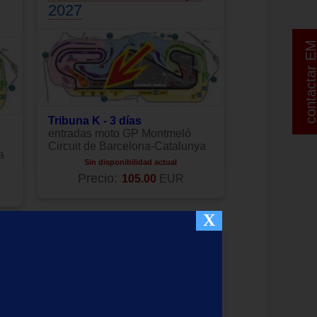
2027
contactar 
Tribuna K - 3 días
entradas moto GP Montmeló
Circuit de Barcelona-Catalunya
a
Sin disponibilidad actual
Precio:
105.00
EUR
X
na
Entrada motogp Tribuna
a
T1, moto GP Catalunya
2027