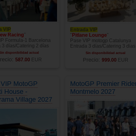
a VIP
Entrada VIP
iew Racing
"
"
Pitlane Lounge
"
IP Formula-1 Barcelona
Pase VIP motogp Catalunya
 3 días/Catering 2 días
Entrada 3 días/Catering 3 días
Sin disponibilidad actual
Sin disponibilidad actual
recio:
587.00
EUR
Precio:
999.00
EUR
 VIP MotoGP
MotoGP Premier Ride
i House -
Montmelo 2027
ama Village 2027