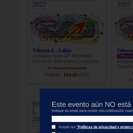
2027
2027
Tribuna G - 3 días
Tribuna
entradas moto GP Montmeló
Tribun
Circuit de Barcelona-Catalunya
entrad
Circuit
Sin disponibilidad actual
Precio:
164.00
EUR
P
Entrada motogp Tribuna
Entra
Este evento aún NO está 
L, moto GP Catalunya
M, m
Indique su email para recibir una notificación cua
2027
2027
Acepto las
"Políticas de privacidad y protec