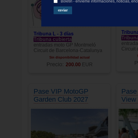
Boletín - envíeme informaciones, noticias, en
Tribuna
Tribuna L - 3 días
Tribun
Tribuna cubierta
entrad
entradas moto GP Montmeló
Circuit
Circuit de Barcelona-Catalunya
Sin disponibilidad actual
P
Precio:
200.00
EUR
Pase VIP MotoGP
Pase
Garden Club 2027
View