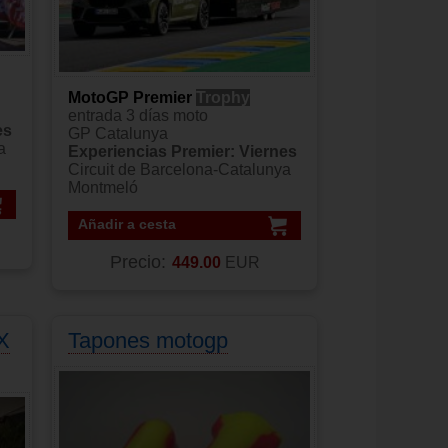
MotoGP Premier
Trophy
entrada 3 días moto
es
GP Catalunya
a
Experiencias Premier: Viernes
Circuit de Barcelona-Catalunya
Montmeló
Añadir a cesta
Precio:
449.00
EUR
X
Tapones motogp