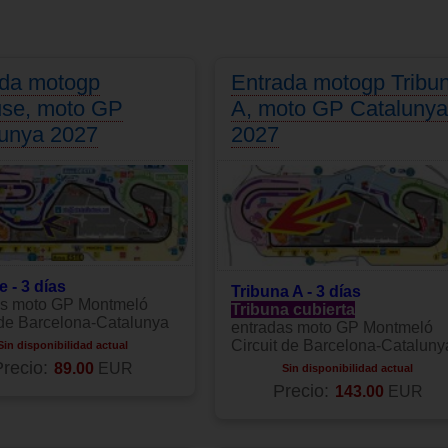
ada motogp
Entrada motogp Tribu
Añadir a cesta
use, moto GP
A, moto GP Catalunya
lunya 2027
2027
 - 3 días
Tribuna A - 3 días
as moto GP Montmeló
Tribuna cubierta
 de Barcelona-Catalunya
entradas moto GP Montmeló
Circuit de Barcelona-Cataluny
Sin disponibilidad actual
recio:
89.00
EUR
Sin disponibilidad actual
Precio:
143.00
EUR