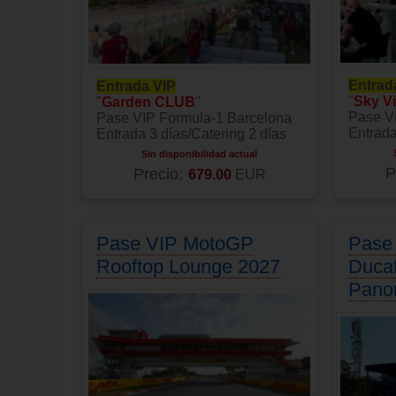
Entrad
Entrada VIP
"
Sky V
"
Garden CLUB
"
Pase V
Pase VIP Formula-1 Barcelona
Entrada
Entrada 3 días/Catering 2 días
Sin disponibilidad actual
P
Precio:
679.00
EUR
Pase VIP MotoGP
Pase
Rooftop Lounge 2027
Ducat
Panor