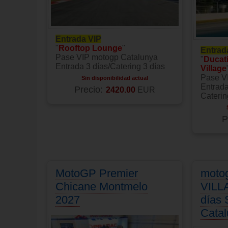
Entrada VIP
"
Rooftop Lounge
"
Entrad
Pase VIP motogp Catalunya
"
Ducat
Entrada 3 días/Catering 3 días
Village
Pase V
Sin disponibilidad actual
Entrada
Precio:
2420.00
EUR
Caterin
P
MotoGP Premier
moto
Chicane Montmelo
VILL
2027
días
Cata