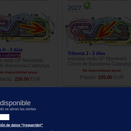
2027
 H - 3 días
Tribuna J - 3 días
a cubierta
entradas moto GP Montmeló
as moto GP Montmeló
Circuit de Barcelona-Cataluny
 de Barcelona-Catalunya
Sin disponibilidad actual
Sin disponibilidad actual
Precio:
105.00
EUR
recio:
220.00
EUR
da motogp Tribuna
Entrada motogp Tribu
disponible
oto GP Catalunya
N, moto GP Cataluny
ndo se abran las ventas
2027
ción de datos *(requerido)"