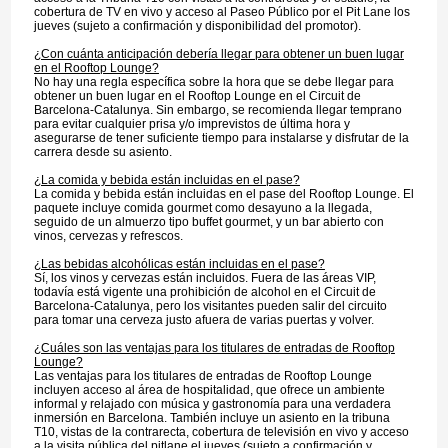
cobertura de TV en vivo y acceso al Paseo Público por el Pit Lane los
jueves (sujeto a confirmación y disponibilidad del promotor).
¿Con cuánta anticipación debería llegar para obtener un buen lugar
en el Rooftop Lounge?
No hay una regla específica sobre la hora que se debe llegar para
obtener un buen lugar en el Rooftop Lounge en el Circuit de
Barcelona-Catalunya. Sin embargo, se recomienda llegar temprano
para evitar cualquier prisa y/o imprevistos de última hora y
asegurarse de tener suficiente tiempo para instalarse y disfrutar de la
carrera desde su asiento.
¿La comida y bebida están incluidas en el pase?
La comida y bebida están incluidas en el pase del Rooftop Lounge. El
paquete incluye comida gourmet como desayuno a la llegada,
seguido de un almuerzo tipo buffet gourmet, y un bar abierto con
vinos, cervezas y refrescos.
¿Las bebidas alcohólicas están incluidas en el pase?
Sí, los vinos y cervezas están incluidos. Fuera de las áreas VIP,
todavía está vigente una prohibición de alcohol en el Circuit de
Barcelona-Catalunya, pero los visitantes pueden salir del circuito
para tomar una cerveza justo afuera de varias puertas y volver.
¿Cuáles son las ventajas para los titulares de entradas de Rooftop
Lounge?
Las ventajas para los titulares de entradas de Rooftop Lounge
incluyen acceso al área de hospitalidad, que ofrece un ambiente
informal y relajado con música y gastronomía para una verdadera
inmersión en Barcelona. También incluye un asiento en la tribuna
T10, vistas de la contrarecta, cobertura de televisión en vivo y acceso
a la visita pública del pitlane el jueves (sujeto a confirmación y