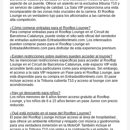
aspecto de un puente. Ofrece un asiento en la exclusiva tribuna T10 y
un servicio de catering de calidad. La Sala VIP proporciona una vista
incomparable de las zonas más cruciales de la carrera. El Rooftop
Lounge es un verdadero lujo para los aficionados a las carreras de
alta competición.
¿Cómo comprar entradas para el Rooftop Lounge?
Para comprar entradas para el Rooftop Lounge en el Circuit de
Barcelona-Catalunya, puede visitar el sitio web oficial del vendedor
de entradas autorizado EntradasMontmelo.com. Los interesados
pueden comprar pases para el Rooftop Lounge en
EntradasMontmelo.com para disfrutar de esta experiencia premium.
¿Existen restricciones sobre quiénes pueden acceder al lounge?
No se mencionan restricciones específicas para acceder al Rooftop
Lounge en el Circuit de Barcelona-Catalunya, este espacio VIP está
accesible tanto para particulares como para empresas. Sin embargo,
el acceso a la sala VIP requiere un Pase para el Rooftop Lounge, que
está disponible para su compra en EntradasMontmelo.com. El pase
incluye acceso a la Tribuna cubierta T10 y acceso al lounge con aire
acondicionado.
¿Hay un descuento para niños?
Los niños menores de 6 años tienen acceso gratuito al Rooftop
Lounge, y los niños de 6 a 15 años tienen un pase Junior con precio
reducido.
¿Qué está incluido en el pase del Rooftop Lounge?
El pase del Rooftop Lounge incluye acceso al área de hospitalidad,
que ofrece un ambiente informal y relajado con música y gastronomía
para una verdadera inmersión en la MotoGP. También incluye el
acceso a la Tribuna T10 con vistas a la contrarecta y el estadio, la