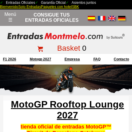
Entradas Oficiales
Garantía Oficial
Asientos juntos
Bienvenido
Solo Entradas
Paquetes con hotel
SBK
Menú
CONSIGUE TUS
☰
ENTRADAS OFICIALES
Basket
0
F1 2026
Motogp 2027
Empresa
FAQ
Contacto
MotoGP Rooftop Lounge
2027
tienda oficial de entradas MotoGP™