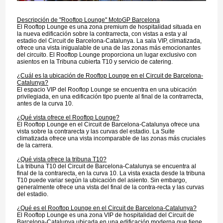
Descripción de "Rooftop Lounge" MotoGP Barcelona
El Rooftop Lounge es una zona premium de hospitalidad situada en
la nueva edificación sobre la contrarrecta, con vistas a esta y al
estadio del Circuit de Barcelona-Catalunya. La sala VIP, climatizada,
ofrece una vista inigualable de una de las zonas más emocionantes
del circuito. El Rooftop Lounge proporciona un lugar exclusivo con
asientos en la Tribuna cubierta T10 y servicio de catering.
¿Cuál es la ubicación de Rooftop Lounge en el Circuit de Barcelona-
Catalunya?
El espacio VIP del Rooftop Lounge se encuentra en una ubicación
privilegiada, en una edificación tipo puente al final de la contrarrecta,
antes de la curva 10.
¿Qué vista ofrece el Rooftop Lounge?
El Rooftop Lounge en el Circuit de Barcelona-Catalunya ofrece una
vista sobre la contrarecta y las curvas del estadio. La Suite
climatizada ofrece una vista incomparable de las zonas más cruciales
de la carrera.
¿Qué vista ofrece la tribuna T10?
La tribuna T10 del Circuit de Barcelona-Catalunya se encuentra al
final de la contrarecta, en la curva 10. La vista exacta desde la tribuna
T10 puede variar según la ubicación del asiento. Sin embargo,
generalmente ofrece una vista del final de la contra-recta y las curvas
del estadio.
¿Qué es el Rooftop Lounge en el Circuit de Barcelona-Catalunya?
El Rooftop Lounge es una zona VIP de hospitalidad del Circuit de
Barcelona-Catalunya ubicada en una edificación moderna que tiene