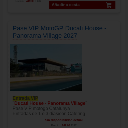
Precio:
449.00
EUR
Añadir a cesta
Pase VIP MotoGP Ducati House -
Panorama Village 2027
Entrada VIP
"
Ducati House - Panorama Village
"
Pase VIP motogp Catalunya
Entradas de 1 o 3 días/con Catering
Sin disponibilidad actual
Precio:
242.00
EUR