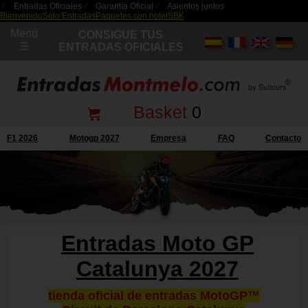
Entradas Oficiales
Garantía Oficial
Asientos juntos
Bienvenido
Solo Entradas
Paquetes con hotel
SBK
Menú
CONSIGUE TUS
☰
ENTRADAS OFICIALES
Basket
0
F1 2026
Motogp 2027
Empresa
FAQ
Contacto
Entradas Moto GP
Catalunya 2027
tienda oficial de entradas MotoGP™