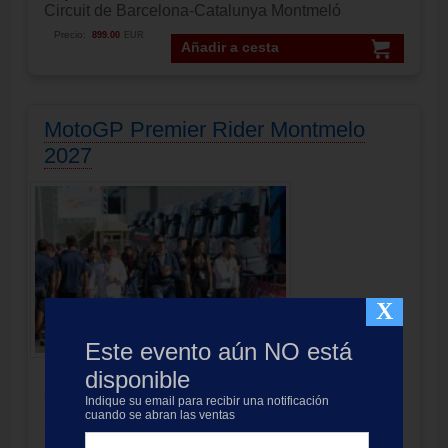
Circuit de Barcelona-Catalunya Montmeló
Precio:
899.00
EUR
Añadir a cesta
MotoGP Premier Rider Montmelo
2027
X
Este evento aún NO está
disponible
MotoGP Premier
Rider
entrada 3 días moto GP Catalunya
Indique su email para recibir una notificación
Experiencias Premier: Viernes
cuando se abran las ventas
Circuit de Barcelona-Catalunya Montmeló