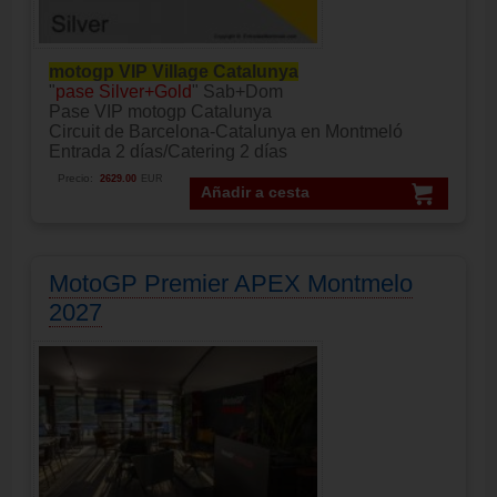
motogp VIP Village Catalunya
"
pase Silver+Gold
" Sab+Dom
Pase VIP motogp Catalunya
Circuit de Barcelona-Catalunya en Montmeló
Entrada 2 días/Catering 2 días
Precio:
2629.00
EUR
Añadir a cesta
MotoGP Premier APEX Montmelo
2027