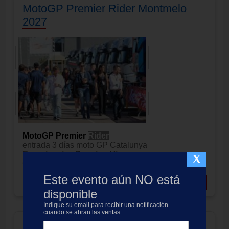
MotoGP Premier Rider Montmelo
2027
MotoGP Premier
Rider
entrada 3 días moto GP Catalunya
Experiencias Premier: Viernes
X
Circuit de Barcelona-Catalunya Montmeló
Este evento aún NO está
Precio:
409.00
EUR
Añadir a cesta
disponible
Indique su email para recibir una notificación
cuando se abran las ventas
MotoGP Premier Trophy Montmelo