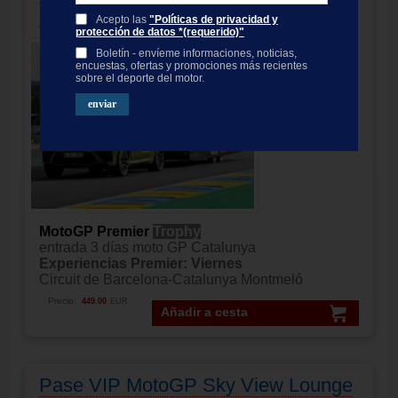
2027
Acepto las
"Políticas de privacidad y
protección de datos *(requerido)"
Boletín - envíeme informaciones, noticias,
encuestas, ofertas y promociones más recientes
sobre el deporte del motor.
MotoGP Premier
Trophy
entrada 3 días moto GP Catalunya
Experiencias Premier: Viernes
Circuit de Barcelona-Catalunya Montmeló
Precio:
449.00
EUR
Añadir a cesta
Pase VIP MotoGP Sky View Lounge