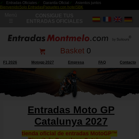
Entradas Oficiales
Garantía Oficial
Asientos juntos
Bienvenido
Solo Entradas
Paquetes con hotel
SBK
Menú
CONSIGUE TUS
☰
ENTRADAS OFICIALES
Basket
0
F1 2026
Motogp 2027
Empresa
FAQ
Contacto
Entradas Moto GP
Catalunya 2027
tienda oficial de entradas MotoGP™