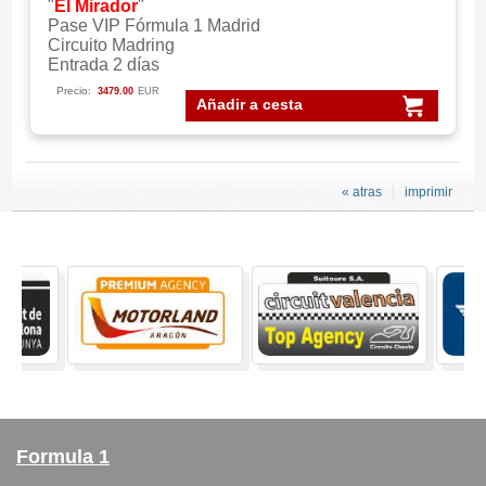
"
El Mirador
"
Pase VIP Fórmula 1 Madrid
Circuito Madring
Entrada 2 días
Precio:
3479.00
EUR
Añadir a cesta
« atras
imprimir
Formula 1