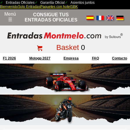
Entradas Oficiales
Garantía Oficial
Asientos juntos
Bienvenido
Solo Entradas
Paquetes con hotel
SBK
Menú
CONSIGUE TUS
☰
ENTRADAS OFICIALES
Basket
0
F1 2026
Motogp 2027
Empresa
FAQ
Contacto