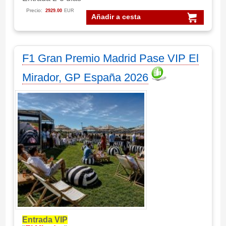
Precio:
2929.00
EUR
Añadir a cesta
F1 Gran Premio Madrid Pase VIP El
Mirador, GP España 2026
Entrada VIP