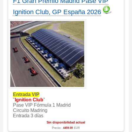
F1 Gran Premio Madrid Pase VIP
Ignition Club, GP España 2026
Entrada VIP
"
Ignition Club
"
Pase VIP Fórmula 1 Madrid
Circuito Madring
Entrada 3 días
Sin disponibilidad actual
Precio:
4459.00
EUR